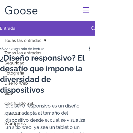
Goose
Entrada
Todas las entradas
16 oct 2013
1 min de lectura
Todas las entradas
¿Diseño responsivo? El
Seguridad
desafío que impone la
Fotografía
diversidad de
Diseño Web
dispositivos
SEO
Certificado SSL
El diseño responsivo es un diseño 
que se adapta al tamaño del 
sitio web
dispositivo desde el cual se visualiza 
Wordpress
un sitio web, ya sea un tablet o un 