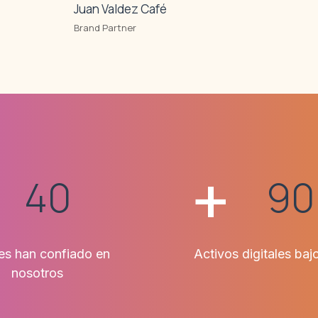
Juan Valdez Café
Brand Partner
+
+
40
90
tes han confiado en
Activos digitales baj
nosotros