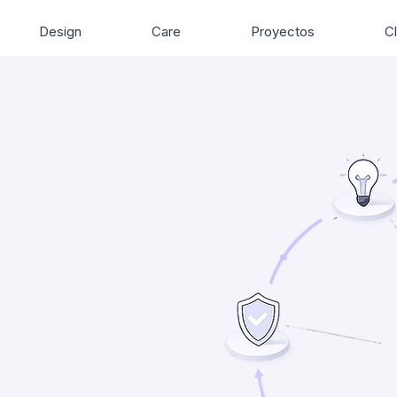
Design
Care
Proyectos
Cl
s.
mos.
.