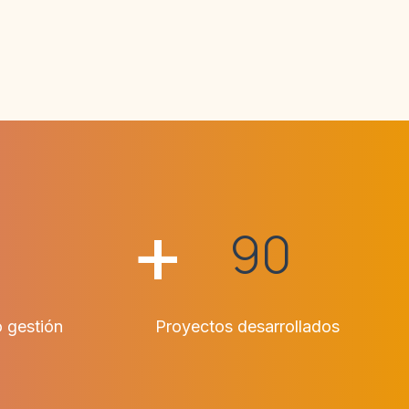
+
90
o gestión
Proyectos desarrollados