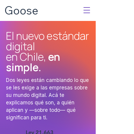
Goose
El nuevo estándar
digital
en Chile,
en
simple.
Dos leyes están cambiando lo que
se les exige a las empresas sobre
su mundo digital. Acá te
explicamos qué son, a quién
aplican y —sobre todo— qué
significan para ti.
Ley 21.663