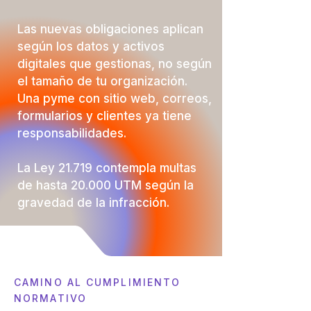
Las nuevas obligaciones aplican
según los datos y activos
digitales que gestionas, no según
el tamaño de tu organización.
Una pyme con sitio web, correos,
formularios y clientes ya tiene
responsabilidades.
La Ley 21.719 contempla multas
de hasta 20.000 UTM según la
gravedad de la infracción.
CAMINO AL CUMPLIMIENTO
NORMATIVO