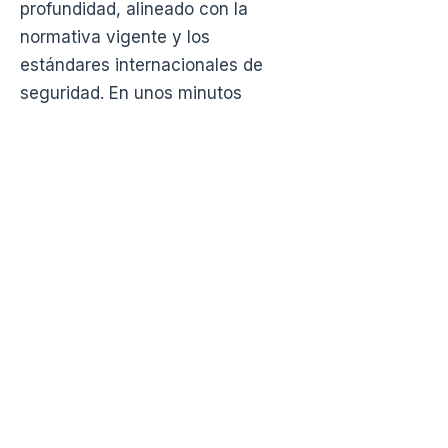
profundidad, alineado con la
normativa vigente y los
estándares internacionales de
seguridad. En unos minutos
sabrás dónde está tu empresa
hoy.
Comenzar autodiagnóstico gratuito
Preguntas
frecuentes
Si estás comenzando a evaluar el
estado digital de tu empresa, estas
respuestas te ayudarán a entender
los primeros pasos.