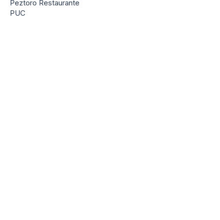
Peztoro Restaurante
PUC
R
Red de Clínicas Regionales
Revista Hacer familia
Rosario Greene Deco
S
Santa Margarita
Solea Fundación
T
TECNYC
Terrazas la Dehesa
The House Advisory
TN Coopers
Torta Caluga
Transelec