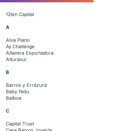
12ten Capital
A
Alva Piano
Aji Challenge
Altamira Exportadora
Alturasur
B
Barros y Errázuriz
Baby Nidu
Balboa
C
Capital Trust
Casa Barros Joyería